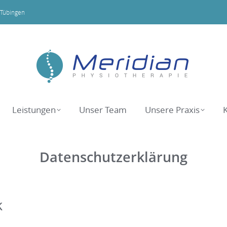
 Tübingen
Home
Leistungen
Meridian Tübingen
Meridian Tübingen
Leistungen
Unser Team
Unsere Praxis
Datenschutzerklärung
k