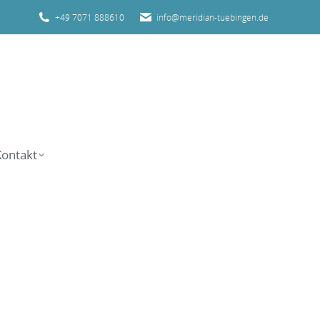
+49 7071 888610
info@meridian-tuebingen.de
Unser Team
Unsere Praxis
Kontakt
Kontakt