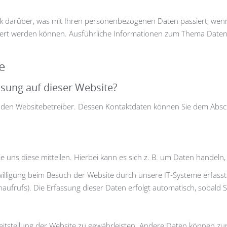
ck darüber, was mit Ihren personenbezogenen Daten passiert, we
ifiziert werden können. Ausführliche Informationen zum Thema Dat
e
ssung auf dieser Website?
 den Websitebetreiber. Dessen Kontaktdaten können Sie dem Abschni
ns diese mitteilen. Hierbei kann es sich z. B. um Daten handeln, 
ligung beim Besuch der Website durch unsere IT-Systeme erfasst. 
aufrufs). Die Erfassung dieser Daten erfolgt automatisch, sobald S
ereitstellung der Website zu gewährleisten. Andere Daten können z