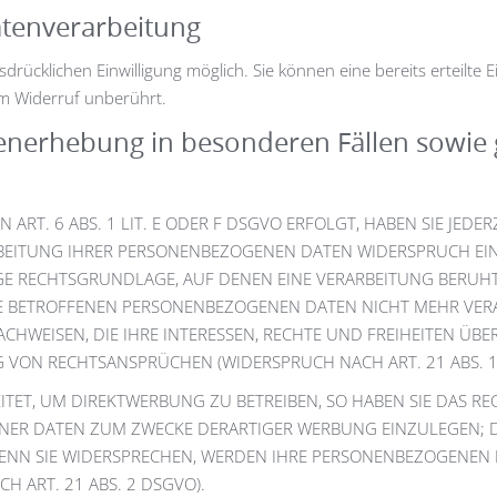
atenverarbeitung
rücklichen Einwilligung möglich. Sie können eine bereits erteilte E
om Widerruf unberührt.
enerhebung in besonderen Fällen sowie 
T. 6 ABS. 1 LIT. E ODER F DSGVO ERFOLGT, HABEN SIE JEDERZ
BEITUNG IHRER PERSONENBEZOGENEN DATEN WIDERSPRUCH EINZU
IGE RECHTSGRUNDLAGE, AUF DENEN EINE VERARBEITUNG BERUH
E BETROFFENEN PERSONENBEZOGENEN DATEN NICHT MEHR VERA
HWEISEN, DIE IHRE INTERESSEN, RECHTE UND FREIHEITEN ÜBE
ON RECHTSANSPRÜCHEN (WIDERSPRUCH NACH ART. 21 ABS. 1
ET, UM DIREKTWERBUNG ZU BETREIBEN, SO HABEN SIE DAS REC
ER DATEN ZUM ZWECKE DERARTIGER WERBUNG EINZULEGEN; DIES
ENN SIE WIDERSPRECHEN, WERDEN IHRE PERSONENBEZOGENEN
 ART. 21 ABS. 2 DSGVO).